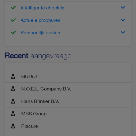
Intelligente checklist
Actuele brochures
Persoonlijk advies
Recent
aangevraagd:
GGDrU
N.O.E.L. Company B.V.
Hans Brinker B.V.
MBS Groep
Riscure