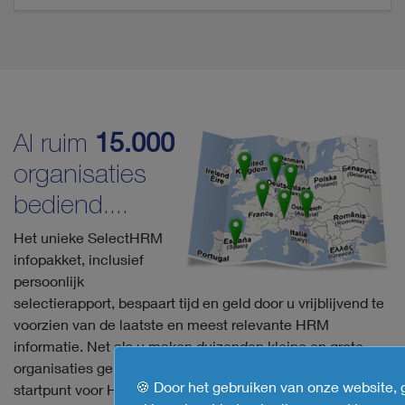
Al ruim
15.000
organisaties
bediend....
Het unieke SelectHRM
infopakket, inclusief
persoonlijk
selectierapport, bespaart tijd en geld door u vrijblijvend te
voorzien van de laatste en meest relevante HRM
informatie. Net als u maken duizenden kleine en grote
organisaties gebruik van SelectHRM als onafhankelijk
🍪 Door het gebruiken van onze website, 
startpunt voor HRM software selectie. De expertise van