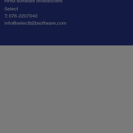
HRM software leveranciers
Select
T: 076-2207040
info@selectb2bsoftware.com