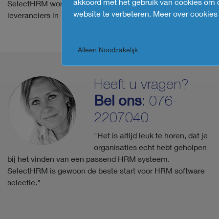
akkoord met het gebruik van cookies om
SelectHRM wordt erkend door toonaangevende HRM
website te verbeteren.
Meer over cookies
leveranciers in 7 Europese landen.
Alleen Noodzakelijk
Heeft u vragen?
Bel ons
: 076-
2207040
"Het is altijd leuk te horen, dat je
organisaties echt hebt geholpen
bij het vinden van een passend HRM systeem.
SelectHRM is gewoon de beste start voor HRM software
selectie."