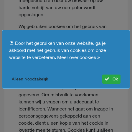
meegestuurd en door uw browser op uw
harde schrijf van uw computer wordt
opgeslagen.
Wij gebruiken cookies om het gebruik van
onze website te faciliteren en uw
instellingen en voorkeuren te onthouden. U
🍪 Door het gebruiken van onze website, ga je
kunt deze cookies, of een deel ervan,
akkoord met het gebruik van cookies om onze
uitzetten via uw browser, maar dit kan het
website te verbeteren.
Meer over cookies »
functioneren van onze website negatief
aantasten.
Alleen Noodzakelijk
Ok
U heeft het recht om te vragen om inzage in
en correctie of verwijdering van uw
gegevens. Om misbruik te voorkomen
kunnen wij u vragen om u adequaat te
identificeren. Wanneer het gaat om inzage in
persoonsgegevens gekoppeld aan een
cookie, dient u een kopie van het cookie in
kwestie mee te sturen. Cookies kunt u alleen