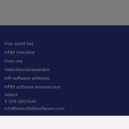
Hoe werkt het
HRM checklist
Over ons
Gebruiksvoorwaarden
HR-software artikelen
HRM software leveranciers
Select
T: 076-2207040
info@selectb2bsoftware.com