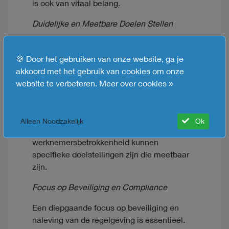
is ook van vitaal belang.
Duidelijke en Meetbare Doelen Stellen
Het is van cruciaal belang om duidelijke en
meetbare doelen vast te stellen voor de HR-
🍪 Door het gebruiken van onze website, ga je
oplossing. Dit helpt bij het richten van de
akkoord met het gebruik van cookies om onze
inspanningen en het beoordelen van de
website te verbeteren.
Meer over cookies »
effectiviteit ervan. Bijvoorbeeld, het
verminderen van doorlooptijden voor werving
met een bepaald percentage of het
Alleen Noodzakelijk
Ok
verbeteren van de
werknemersbetrokkenheid kunnen
specifieke doelstellingen zijn die meetbaar
zijn.
Focus op Beveiliging en Compliance
Een diepgaande focus op beveiliging en
naleving van de regelgeving is essentieel.