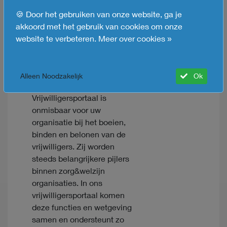
kan aangevuld worden met
🍪 Door het gebruiken van onze website, ga je
eigen regelingen. Zelf ziek
akkoord met het gebruik van cookies om onze
melden is mogelijk.
website te verbeteren.
Meer over cookies »
Compleet met de
koppelingen naar instanties
en arbodiensten.
Alleen Noodzakelijk
Ok
SDB*Selfservice
Vrijwilligersportaal is
onmisbaar voor uw
organisatie bij het boeien,
binden en belonen van de
vrijwilligers. Zij worden
steeds belangrijkere pijlers
binnen zorg&welzijn
organisaties. In ons
vrijwilligersportaal komen
deze functies en wetgeving
samen en ondersteunt zo