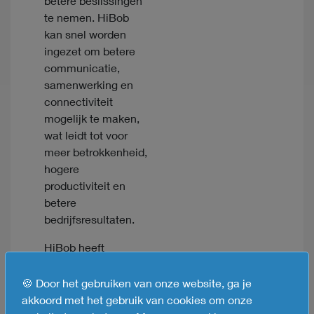
betere beslissingen
te nemen. HiBob
kan snel worden
ingezet om betere
communicatie,
samenwerking en
connectiviteit
mogelijk te maken,
wat leidt tot voor
meer betrokkenheid,
hogere
productiviteit en
betere
bedrijfsresultaten.
HiBob heeft
duizenden klanten
over de hele wereld,
🍪 Door het gebruiken van onze website, ga je
die de moderne HR-
akkoord met het gebruik van cookies om onze