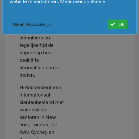
technologie van
website te verbeteren.
Meer over cookies »
Bob gebruiken om
cultuur te
verbeteren en
Alleen Noodzakelijk
Ok
betrokkenheid te
stimuleren en
tegelijkertijd de
impact op hun
bedrijf te
stroomlijnen en te
meten.
HiBob bedient een
internationaal
klantenbestand met
wereldwijde
kantoren in New
York, Londen, Tel
Aviv, Sydney en